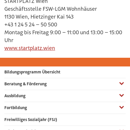
STARTPLATZ Wien
Geschäftsstelle FSW-LGM Wohnhäuser
1130 Wien, Hietzinger Kai 143
+43 1 24 5 24 – 50 500
Montag bis Freitag 9:00 – 11:00 und 13:00 – 15:00
Uhr
www.startplatz.wien
Bildungsprogramm Übersicht
Menüp
Beratung & Förderung
Menüp
Ausbildung
Menüp
Fortbildung
Freiwilliges Sozialjahr (FSJ)